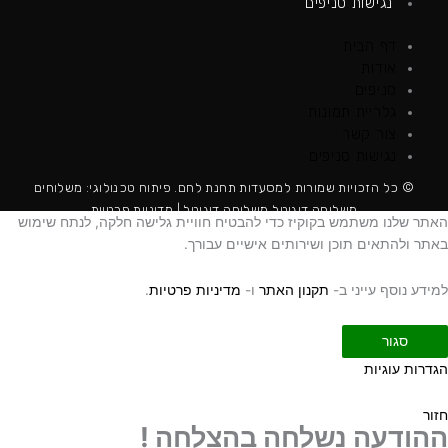
נגישות סניפים
דף הבית
אודות
סניפים
גלריית תמונות
צור קשר
נגישות סניפים
© כל הזכויות שמורות למסעדות תחנת לחם. פיתוח טכנולוגי:
משלוחים
משלוחה דיגיטל
משלוחה דיגיטל
|
מדיניות פרטיות
האתר שלנו משתמש בקוקיז כדי להבטיח חוויית גלישה חלקה, לנתח שימוש
באתר ולהתאים תוכן ושירותים אישיים עבורך.
למידע נוסף עייני ב-
תקנון האתר
ו-
מדיניות פרטיות
.
סגור
הגדרות עוגיות
חזור
ההודעה נשלחה בהצלחה !